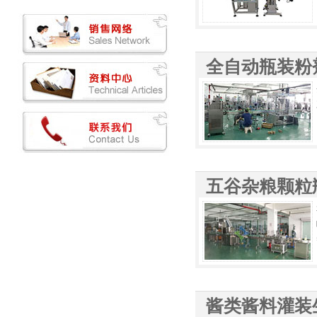
全自动瓶装粉
五谷杂粮颗粒
酱类酱料灌装