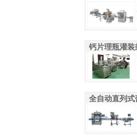
钙片理瓶灌装
全自动直列式