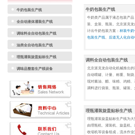
牛奶包装生产线
牛奶包装生产线
牛奶类产品属于液态包装产品
全自动液体灌装生产线
装、盒装、瓶装。北京派克龙
计出牛奶包装方案：
杯装牛奶
调味料全自动包装生产线
包装生产线
、
后道无人化自动
油类全自动包装生产线
理瓶灌装旋盖贴标生产线
调料全自动包装生产线
北京派克龙自动化机械推出的
调味品整套生产线设备
自动喂罐、计量、称重、制袋
现对酱油、醋、味精、鸡精、
调料进行袋装、瓶装、罐装、盒
理瓶灌装旋盖贴标生产线
理瓶灌装旋盖贴标生产线为大
由理瓶机、灌装机、旋盖机、
收缩机等设备组成，流水作业