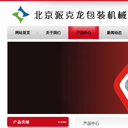
网站首页
关于我们
产品中心
新闻动态
产品中心