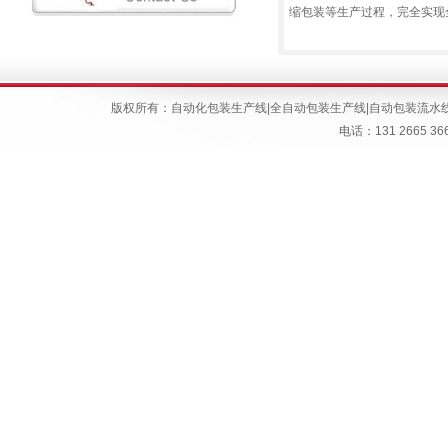
缩包装等生产过程，完全实现
版权所有：
自动化包装生产线
|
全自动包装生产线
|
自动包装流水
电话：131 266